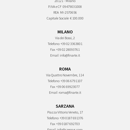
20121 - Milano
P.IVA e CF
09479031008
REA
MI-2570656
Capitale Sociale
€ 100.000
MILANO
Via dei Bossi, 2
Telefono
+39 02 3363801
Fax
+39 02 28093761
Email
info@finarte.it
ROMA
Via Quattro Novembre, 114
Telefono
+39 06 6791107
Fax
+39 06 69923077
Email
roma@finarte.it
SARZANA
Piazza Vittorio Veneto, 17
Telefono
+39 0187 691376
Fax
+39 0187 692703
Email
info@czernys.com