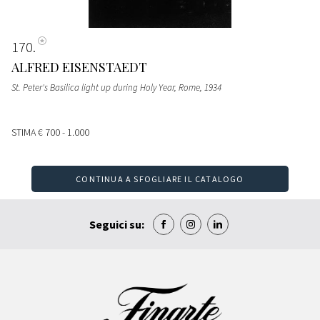
170
ALFRED EISENSTAEDT
St. Peter's Basilica light up during Holy Year, Rome
, 1934
STIMA
€ 700 - 1.000
CONTINUA A SFOGLIARE IL CATALOGO
Seguici su: