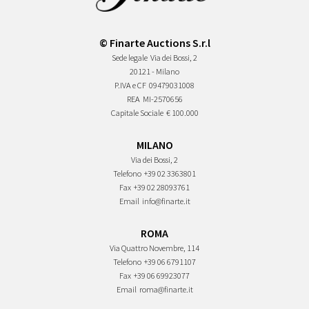
© Finarte Auctions S.r.l
Sede legale
Via dei Bossi, 2
20121 - Milano
P.IVA e CF
09479031008
REA
MI-2570656
Capitale Sociale
€ 100.000
MILANO
Via dei Bossi, 2
Telefono
+39 02 3363801
Fax
+39 02 28093761
Email
info@finarte.it
ROMA
Via Quattro Novembre, 114
Telefono
+39 06 6791107
Fax
+39 06 69923077
Email
roma@finarte.it