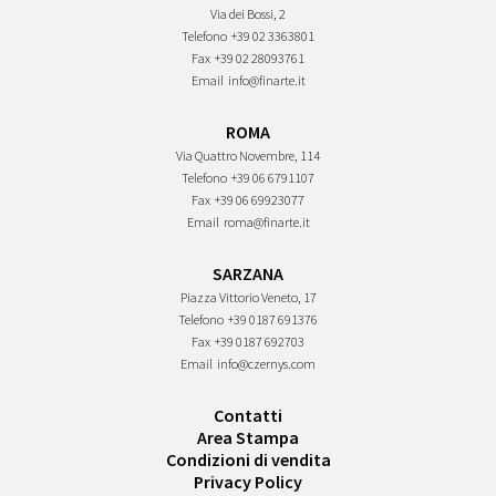
Via dei Bossi, 2
Telefono
+39 02 3363801
Fax
+39 02 28093761
Email
info@finarte.it
ROMA
Via Quattro Novembre, 114
Telefono
+39 06 6791107
Fax
+39 06 69923077
Email
roma@finarte.it
SARZANA
Piazza Vittorio Veneto, 17
Telefono
+39 0187 691376
Fax
+39 0187 692703
Email
info@czernys.com
Contatti
Area Stampa
Condizioni di vendita
Privacy Policy