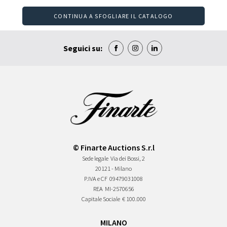
CONTINUA A SFOGLIARE IL CATALOGO
Seguici su:
© Finarte Auctions S.r.l
Sede legale
Via dei Bossi, 2
20121 - Milano
P.IVA e CF
09479031008
REA
MI-2570656
Capitale Sociale
€ 100.000
MILANO