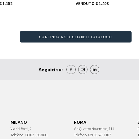
€ 1.152
VENDUTO
€ 1.408
CONTINUA A SFOGLIARE IL CATALOGO
Seguici su:
MILANO
ROMA
Via dei Bossi, 2
Via Quattro Novembre, 114
P
Telefono
+39 02 3363801
Telefono
+39 06 6791107