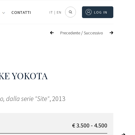
I
CONTATTI
IT
|
EN
LOG IN
/
Precedente
Successivo
KE YOKOTA
o, dalla serie "Site"
, 2013
€ 3.500 - 4.500