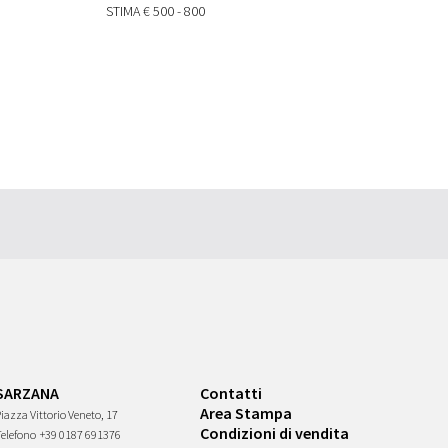
STIMA
€ 500 - 800
SARZANA
Contatti
Area Stampa
iazza Vittorio Veneto, 17
Condizioni di vendita
Telefono
+39 0187 691376