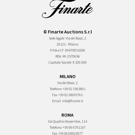
© Finarte Auctions S.r.l
Sede legale
Via dei Bossi, 2
20121 - Milano
P.IVA e CF
09479031008
REA
MI-2570656
Capitale Sociale
€ 100.000
MILANO
Via dei Bossi, 2
Telefono
+39 02 3363801
Fax
+39 02 28093761
Email
info@finarte.it
ROMA
Via Quattro Novembre, 114
Telefono
+39 06 6791107
Fax
+39 06 69923077