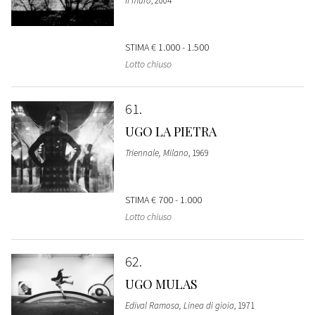
Il muro
, 2004
STIMA
€ 1.000 - 1.500
Lotto chiuso
61
UGO LA PIETRA
Triennale, Milano
, 1969
STIMA
€ 700 - 1.000
Lotto chiuso
62
UGO MULAS
Edival Ramosa, Linea di gioia
, 1971