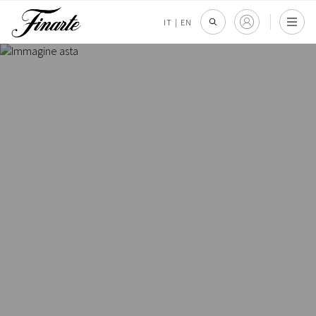
IT
|
EN