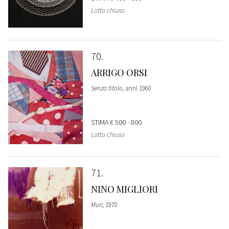
Lotto chiuso
70
ARRIGO ORSI
Senza titolo
, anni 1960
STIMA
€ 500 - 800
Lotto chiuso
71
NINO MIGLIORI
Muri
, 1970