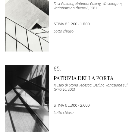
East Building National Gallery, Washington,
Variations on theme 8
, 1981
STIMA
€ 1.200 - 1.800
Lotto chiuso
65
PATRIZIA DELLA PORTA
Museo di Storia Tedesca, Berlino Variazione sul
tema 10
, 2003
STIMA
€ 1.300 - 2.000
Lotto chiuso