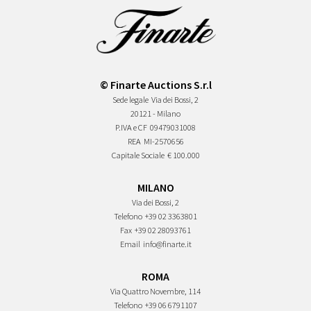
© Finarte Auctions S.r.l
Sede legale
Via dei Bossi, 2
20121 - Milano
P.IVA e CF
09479031008
REA
MI-2570656
Capitale Sociale
€ 100.000
MILANO
Via dei Bossi, 2
Telefono
+39 02 3363801
Fax
+39 02 28093761
Email
info@finarte.it
ROMA
Via Quattro Novembre, 114
Telefono
+39 06 6791107