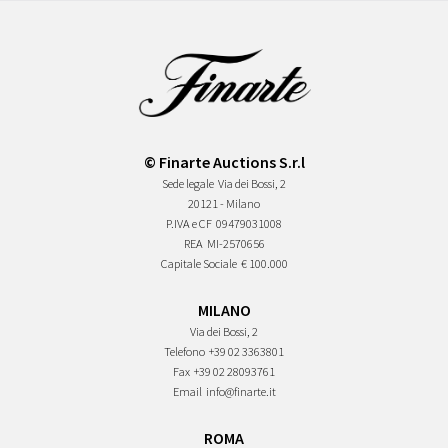
© Finarte Auctions S.r.l
Sede legale
Via dei Bossi, 2
20121 - Milano
P.IVA e CF
09479031008
REA
MI-2570656
Capitale Sociale
€ 100.000
MILANO
Via dei Bossi, 2
Telefono
+39 02 3363801
Fax
+39 02 28093761
Email
info@finarte.it
ROMA