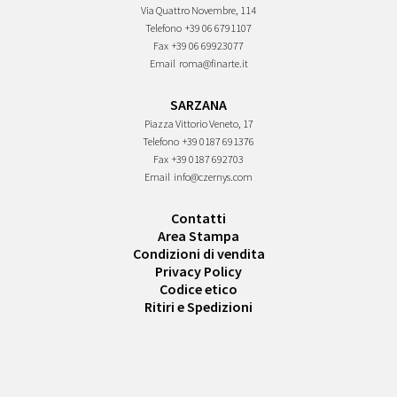
Via Quattro Novembre, 114
Telefono
+39 06 6791107
Fax
+39 06 69923077
Email
roma@finarte.it
SARZANA
Piazza Vittorio Veneto, 17
Telefono
+39 0187 691376
Fax
+39 0187 692703
Email
info@czernys.com
Contatti
Area Stampa
Condizioni di vendita
Privacy Policy
Codice etico
Ritiri e Spedizioni