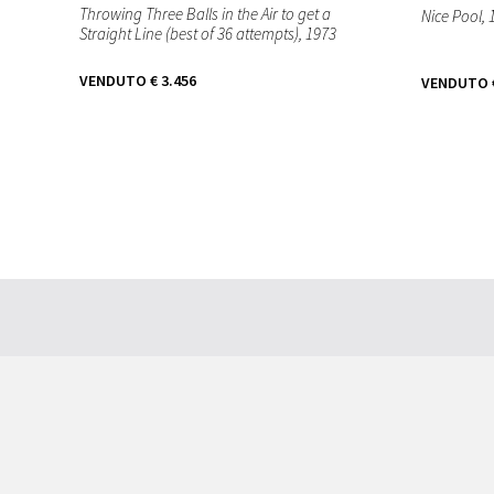
Throwing Three Balls in the Air to get a
Nice Pool
,
Straight Line (best of 36 attempts)
, 1973
VENDUTO
€ 3.456
VENDUTO