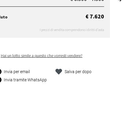
€ 7.620
duto
I prezzi di vendita comprendono i diritti d'asta
Hai un lotto simile a questo che vorresti vendere?
Invia per email
Salva per dopo
Invia tramite WhatsApp