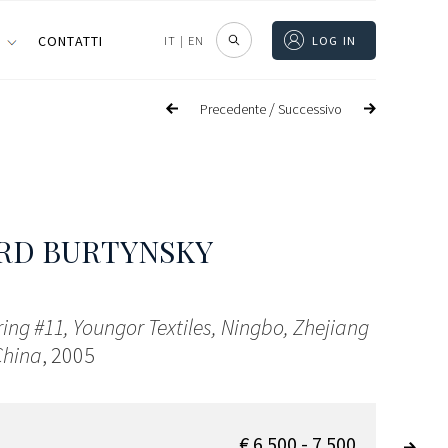
I
CONTATTI
IT
|
EN
LOG IN
/
Precedente
Successivo
RD BURTYNSKY
ing #11, Youngor Textiles, Ningbo, Zhejiang
China
, 2005
€ 6.500 - 7.500