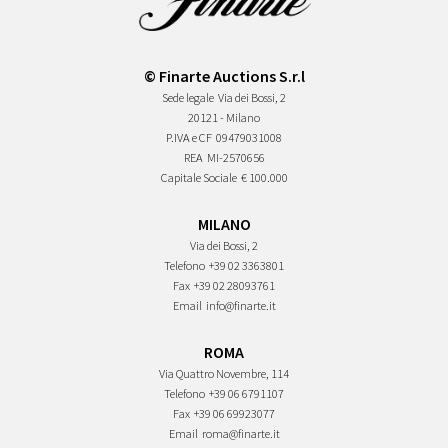
© Finarte Auctions S.r.l
Sede legale
Via dei Bossi, 2
20121 - Milano
P.IVA e CF
09479031008
REA
MI-2570656
Capitale Sociale
€ 100.000
MILANO
Via dei Bossi, 2
Telefono
+39 02 3363801
Fax
+39 02 28093761
Email
info@finarte.it
ROMA
Via Quattro Novembre, 114
Telefono
+39 06 6791107
Fax
+39 06 69923077
Email
roma@finarte.it