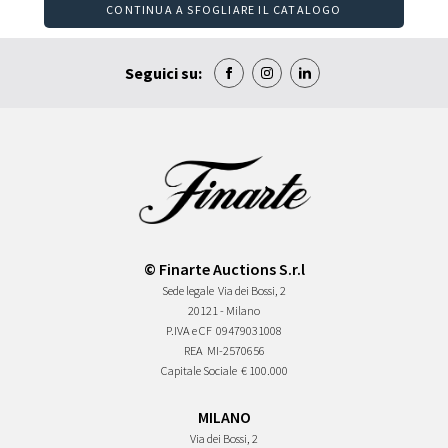
CONTINUA A SFOGLIARE IL CATALOGO
Seguici su:
© Finarte Auctions S.r.l
Sede legale
Via dei Bossi, 2
20121 - Milano
P.IVA e CF
09479031008
REA
MI-2570656
Capitale Sociale
€ 100.000
MILANO
Via dei Bossi, 2