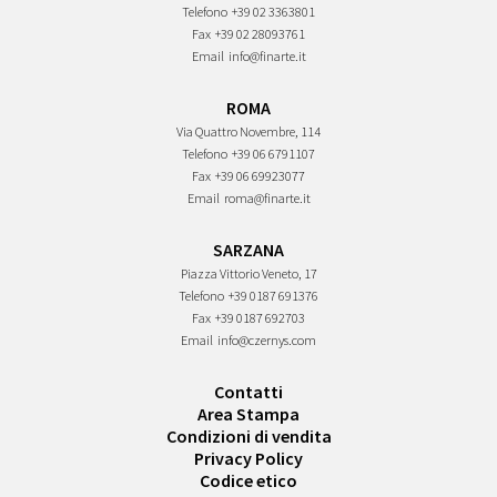
Telefono
+39 02 3363801
Fax
+39 02 28093761
Email
info@finarte.it
ROMA
Via Quattro Novembre, 114
Telefono
+39 06 6791107
Fax
+39 06 69923077
Email
roma@finarte.it
SARZANA
Piazza Vittorio Veneto, 17
Telefono
+39 0187 691376
Fax
+39 0187 692703
Email
info@czernys.com
Contatti
Area Stampa
Condizioni di vendita
Privacy Policy
Codice etico