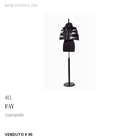
BASE D'ASTA
€ 250
40
FAY
Coprispalla
VENDUTO
€ 90