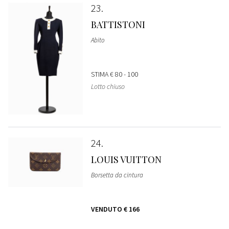
23
BATTISTONI
Abito
STIMA
€ 80 - 100
Lotto chiuso
24
LOUIS VUITTON
Borsetta da cintura
VENDUTO
€ 166