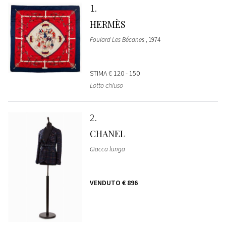
1
HERMÈS
Foulard Les Bécanes
, 1974
STIMA
€ 120 - 150
Lotto chiuso
2
CHANEL
Giacca lunga
VENDUTO
€ 896