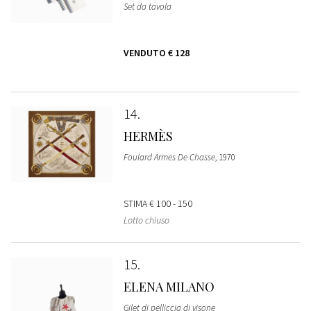
Set da tavola
VENDUTO
€ 128
14
HERMÈS
Foulard Armes De Chasse
, 1970
STIMA
€ 100 - 150
Lotto chiuso
15
ELENA MILANO
Gilet di pelliccia di visone