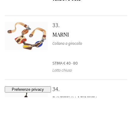
33
MARNI
Collana a girocollo
STIMA
€ 40 - 80
Lotto chiuso
34
BOTTEGA VENETA
Vestito plissettato
VENDUTO
€ 256