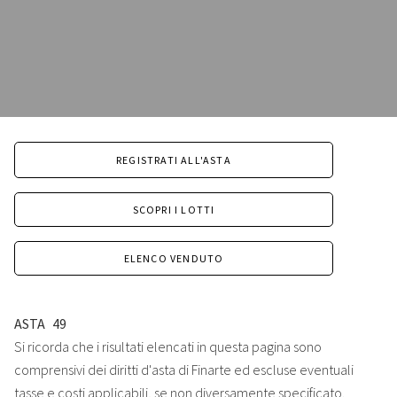
REGISTRATI ALL'ASTA
SCOPRI I LOTTI
ELENCO VENDUTO
ASTA
49
Si ricorda che i risultati elencati in questa pagina sono
comprensivi dei diritti d'asta di Finarte ed escluse eventuali
tasse e costi applicabili, se non diversamente specificato.