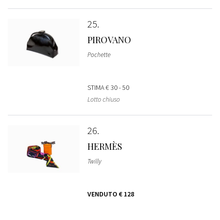
25
PIROVANO
Pochette
STIMA
€ 30 - 50
Lotto chiuso
26
HERMÈS
Twilly
VENDUTO
€ 128