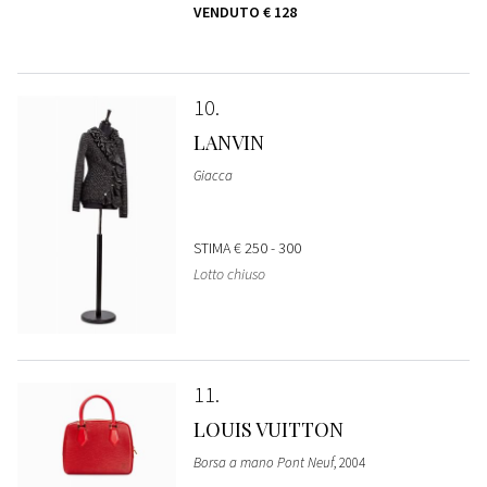
VENDUTO
€ 128
10
LANVIN
Giacca
STIMA
€ 250 - 300
Lotto chiuso
11
LOUIS VUITTON
Borsa a mano Pont Neuf
, 2004