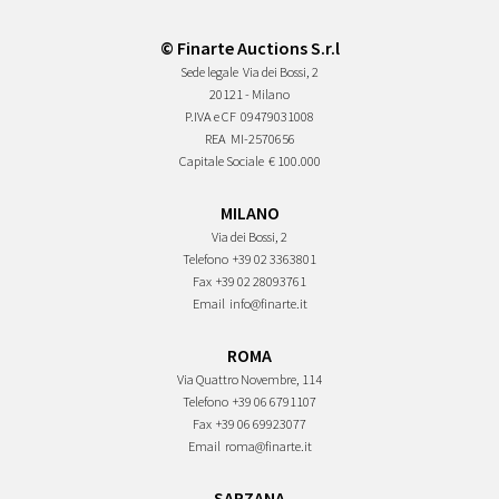
© Finarte Auctions S.r.l
Sede legale
Via dei Bossi, 2
20121 - Milano
P.IVA e CF
09479031008
REA
MI-2570656
Capitale Sociale
€ 100.000
MILANO
Via dei Bossi, 2
Telefono
+39 02 3363801
Fax
+39 02 28093761
Email
info@finarte.it
ROMA
Via Quattro Novembre, 114
Telefono
+39 06 6791107
Fax
+39 06 69923077
Email
roma@finarte.it
SARZANA