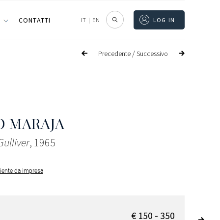
I
CONTATTI
IT
|
EN
LOG IN
/
Precedente
Successivo
O MARAJA
Gulliver
, 1965
iente da impresa
€ 150 - 350