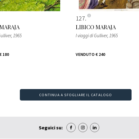
127
 MARAJA
LIBICO MARAJA
Gulliver
, 1965
I viaggi di Gulliver
, 1965
€ 180
VENDUTO
€ 240
CONTINUA A SFOGLIARE IL CATALOGO
Seguici su: