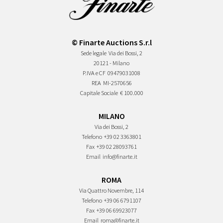
© Finarte Auctions S.r.l
Sede legale
Via dei Bossi, 2
20121 - Milano
P.IVA e CF
09479031008
REA
MI-2570656
Capitale Sociale
€ 100.000
MILANO
Via dei Bossi, 2
Telefono
+39 02 3363801
Fax
+39 02 28093761
Email
info@finarte.it
ROMA
Via Quattro Novembre, 114
Telefono
+39 06 6791107
Fax
+39 06 69923077
Email
roma@finarte.it