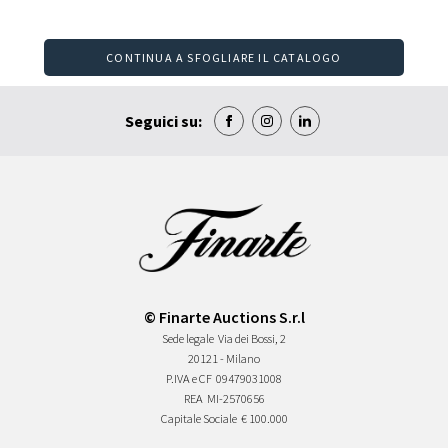
CONTINUA A SFOGLIARE IL CATALOGO
Seguici su:
© Finarte Auctions S.r.l
Sede legale
Via dei Bossi, 2
20121 - Milano
P.IVA e CF
09479031008
REA
MI-2570656
Capitale Sociale
€ 100.000