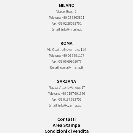
MILANO
Via dei Bossi, 2
Telefono
+39 02 3363801
Fax
+39 02 28093761
Email
info@finarte.it
ROMA
Via Quattro Novembre, 114
Telefono
+39 06 6791107
Fax
+39 06 69923077
Email
roma@finarte.it
SARZANA
Piazza Vittorio Veneto, 17
Telefono
+39 0187 691376
Fax
+39 0187 692703
Email
info@czernys.com
Contatti
Area Stampa
Condizioni di vendita