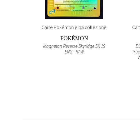
ografia
Carte Pokémon e da collezione
Car
NI
POKÉMON
Magneton Reverse Skyridge SK 19
Di
ENG - RAW
True
V