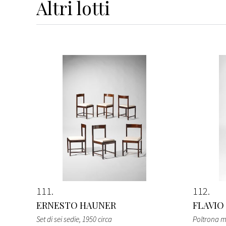
Altri
lotti
111
112
ERNESTO HAUNER
FLAVIO
Set di sei sedie
, 1950 circa
Poltrona m