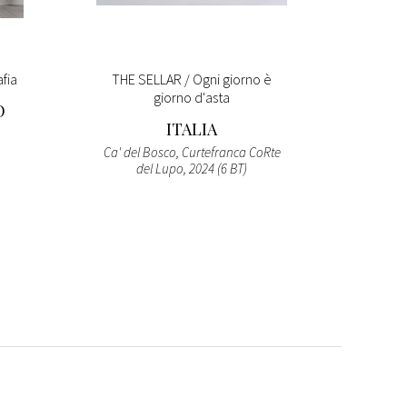
fia
THE SELLAR / Ogni giorno è
THE S
giorno d'asta
O
ITALIA
Ca' del Bosco, Curtefranca CoRte
La Cas
del Lupo, 2024 (6 BT)