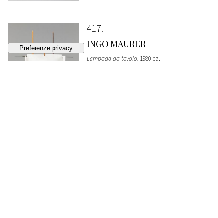
417
INGO MAURER
Lampada da tavolo
, 1980 ca.
VENDUTO
€ 1.084
418
OSCAR TUSQUETS BLANCA
Sedia Lucas
, 1987