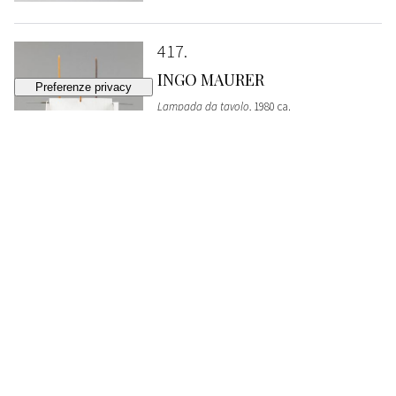
417
INGO MAURER
Lampada da tavolo
, 1980 ca.
VENDUTO
€ 1.084
418
OSCAR TUSQUETS BLANCA
Sedia Lucas
, 1987