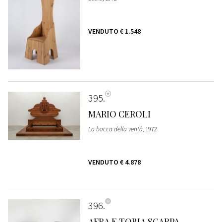
VENDUTO
€ 1.548
395
MARIO CEROLI
La bocca della verità
, 1972
VENDUTO
€ 4.878
396
AFRA E TOBIA SCARPA