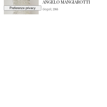
ANGELO MANGIAROTTI
Giogali
, 1966
VENDUTO
€ 2.580
369
ANGELO MANGIAROTTI
Saffo
, 1967
STIMA
€ 1.500 - 2.000
Lotto chiuso