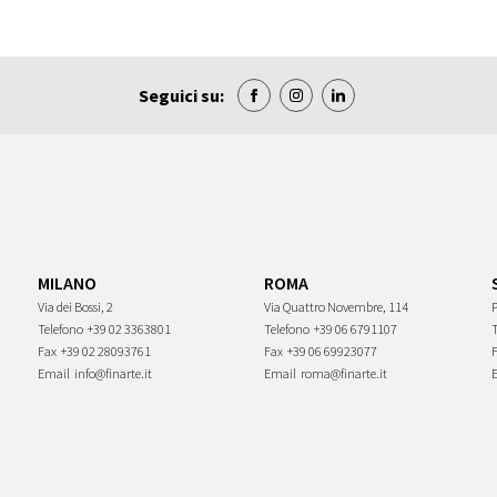
Seguici su:
MILANO
ROMA
Via dei Bossi, 2
Via Quattro Novembre, 114
P
Telefono
+39 02 3363801
Telefono
+39 06 6791107
Fax
+39 02 28093761
Fax
+39 06 69923077
Email
info@finarte.it
Email
roma@finarte.it