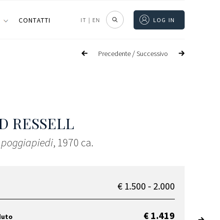
I
CONTATTI
IT
|
EN
LOG IN
/
Precedente
Successivo
D RESSELL
 poggiapiedi
, 1970 ca.
€ 1.500 - 2.000
€ 1.419
duto