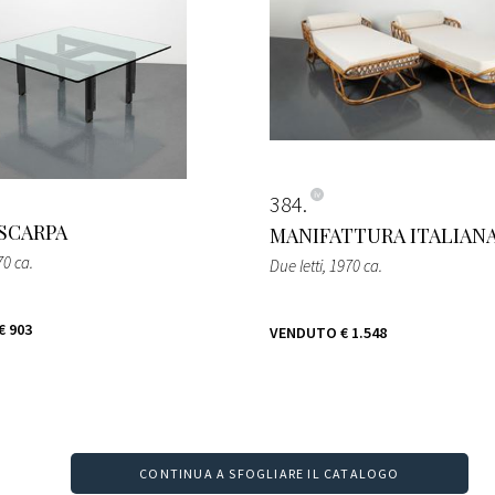
384
SCARPA
MANIFATTURA ITALIAN
70 ca.
Due letti
, 1970 ca.
€ 903
VENDUTO
€ 1.548
CONTINUA A SFOGLIARE IL CATALOGO