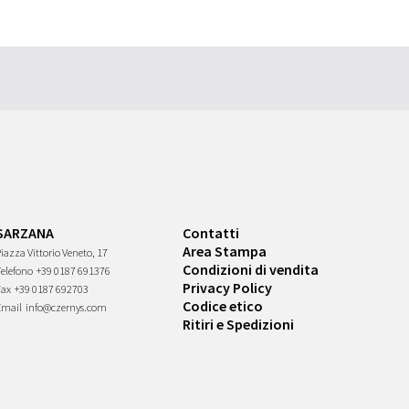
SARZANA
Contatti
Area Stampa
iazza Vittorio Veneto, 17
Condizioni di vendita
Telefono
+39 0187 691376
Privacy Policy
Fax
+39 0187 692703
Codice etico
Email
info@czernys.com
Ritiri e Spedizioni