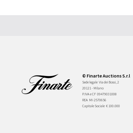
© Finarte Auctions S.r.l
Sede legale
Via dei Bossi, 2
20121 - Milano
P.IVA e CF
09479031008
REA
MI-2570656
Capitale Sociale
€ 100.000