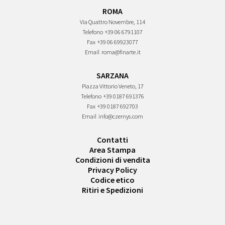
ROMA
Via Quattro Novembre, 114
Telefono
+39 06 6791107
Fax
+39 06 69923077
Email
roma@finarte.it
SARZANA
Piazza Vittorio Veneto, 17
Telefono
+39 0187 691376
Fax
+39 0187 692703
Email
info@czernys.com
Contatti
Area Stampa
Condizioni di vendita
Privacy Policy
Codice etico
Ritiri e Spedizioni