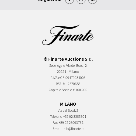
© Finarte Auctions S.r.l
Sede legale
Via dei Bossi, 2
20121 - Milano
P.IVA e CF
09479031008
REA
MI-2570656
Capitale Sociale
€ 100.000
MILANO
Via dei Bossi, 2
Telefono
+39 02 3363801
Fax
+39 02 28093761
Email
info@finarte.it