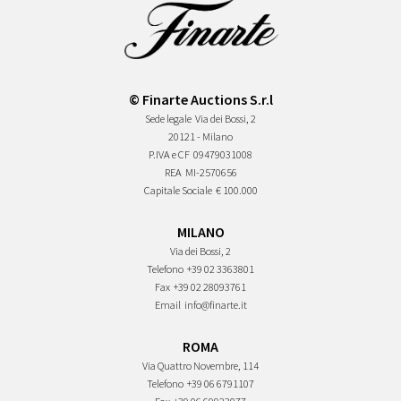
© Finarte Auctions S.r.l
Sede legale
Via dei Bossi, 2
20121 - Milano
P.IVA e CF
09479031008
REA
MI-2570656
Capitale Sociale
€ 100.000
MILANO
Via dei Bossi, 2
Telefono
+39 02 3363801
Fax
+39 02 28093761
Email
info@finarte.it
ROMA
Via Quattro Novembre, 114
Telefono
+39 06 6791107