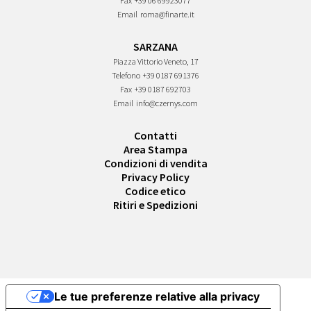
Fax
+39 06 69923077
Email
roma@finarte.it
SARZANA
Piazza Vittorio Veneto, 17
Telefono
+39 0187 691376
Fax
+39 0187 692703
Email
info@czernys.com
Contatti
Area Stampa
Condizioni di vendita
Privacy Policy
Codice etico
Ritiri e Spedizioni
Le tue preferenze relative alla privacy