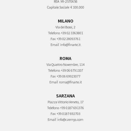
REA
MI-2570656
Capitale Sociale
€ 100.000
MILANO
Via dei Bossi, 2
Telefono
+39 02 3363801
Fax
+39 02 28093761
Email
info@finarte.it
ROMA
Via Quattro Novembre, 114
Telefono
+39 06 6791107
Fax
+39 06 69923077
Email
roma@finarte.it
SARZANA
Piazza Vittorio Veneto, 17
Telefono
+39 0187 691376
Fax
+39 0187 692703
Email
info@czernys.com