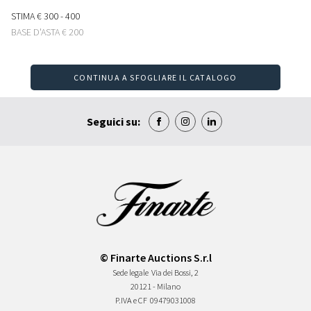
STIMA
€ 300 - 400
BASE D'ASTA
€ 200
CONTINUA A SFOGLIARE IL CATALOGO
Seguici su:
© Finarte Auctions S.r.l
Sede legale
Via dei Bossi, 2
20121 - Milano
P.IVA e CF
09479031008