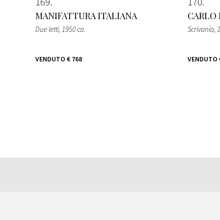
169
170
MANIFATTURA ITALIANA
CARLO D
Due letti
, 1950 ca.
Scrivania
, 
VENDUTO
€ 768
VENDUTO