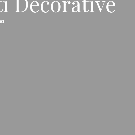
ti Decorative
no