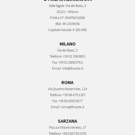
Sede legale
Via dei Bossi, 2
20121 - Milano
P.IVA e CF
09479031008
REA
MI-2570656
Capitale Sociale
€ 100.000
MILANO
Via dei Bossi, 2
Telefono
+39 02 3363801
Fax
+39 02 28093761
Email
info@finarte.it
ROMA
Via Quattro Novembre, 114
Telefono
+39 06 6791107
Fax
+39 06 69923077
Email
roma@finarte.it
SARZANA
Piazza Vittorio Veneto, 17
Telefono
+39 0187 691376