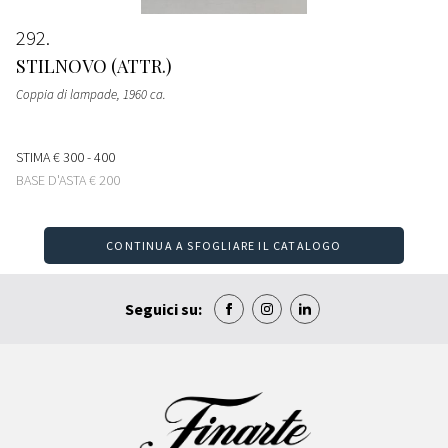
292
STILNOVO (ATTR.)
Coppia di lampade
, 1960 ca.
STIMA
€ 300 - 400
BASE D'ASTA
€ 200
CONTINUA A SFOGLIARE IL CATALOGO
Seguici su: