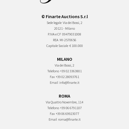
© Finarte Auctions S.r.l
Sede legale
Via dei Bossi, 2
20121 - Milano
P.IVA e CF
09479031008
REA
MI-2570656
Capitale Sociale
€ 100.000
MILANO
Via dei Bossi, 2
Telefono
+39 02 3363801
Fax
+39 02 28093761
Email
info@finarte.it
ROMA
Via Quattro Novembre, 114
Telefono
+39 06 6791107
Fax
+39 06 69923077
Email
roma@finarte.it