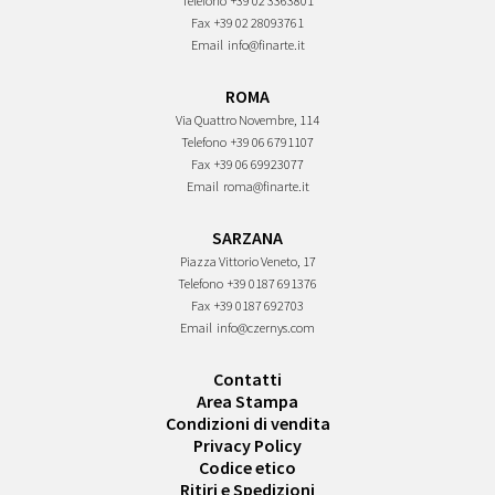
Telefono
+39 02 3363801
Fax
+39 02 28093761
Email
info@finarte.it
ROMA
Via Quattro Novembre, 114
Telefono
+39 06 6791107
Fax
+39 06 69923077
Email
roma@finarte.it
SARZANA
Piazza Vittorio Veneto, 17
Telefono
+39 0187 691376
Fax
+39 0187 692703
Email
info@czernys.com
Contatti
Area Stampa
Condizioni di vendita
Privacy Policy
Codice etico
Ritiri e Spedizioni