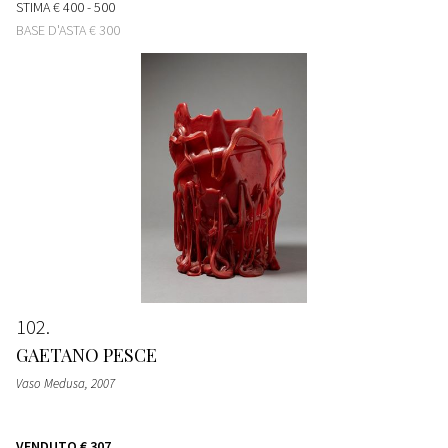
STIMA
€ 400 - 500
BASE D'ASTA
€ 300
102
GAETANO PESCE
Vaso Medusa
, 2007
VENDUTO
€ 307