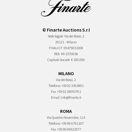
© Finarte Auctions S.r.l
Sede legale
Via dei Bossi, 2
20121 - Milano
P.IVA e CF
09479031008
REA
MI-2570656
Capitale Sociale
€ 100.000
MILANO
Via dei Bossi, 2
Telefono
+39 02 3363801
Fax
+39 02 28093761
Email
info@finarte.it
ROMA
Via Quattro Novembre, 114
Telefono
+39 06 6791107
Fax
+39 06 69923077