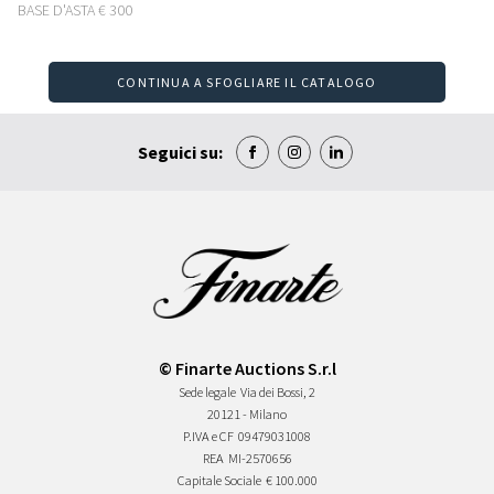
BASE D'ASTA
€ 300
CONTINUA A SFOGLIARE IL CATALOGO
Seguici su:
© Finarte Auctions S.r.l
Sede legale
Via dei Bossi, 2
20121 - Milano
P.IVA e CF
09479031008
REA
MI-2570656
Capitale Sociale
€ 100.000