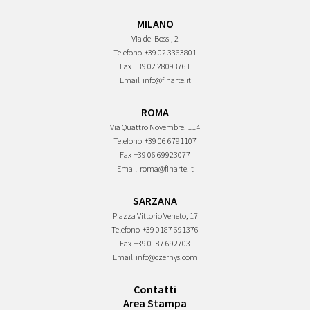
MILANO
Via dei Bossi, 2
Telefono
+39 02 3363801
Fax
+39 02 28093761
Email
info@finarte.it
ROMA
Via Quattro Novembre, 114
Telefono
+39 06 6791107
Fax
+39 06 69923077
Email
roma@finarte.it
SARZANA
Piazza Vittorio Veneto, 17
Telefono
+39 0187 691376
Fax
+39 0187 692703
Email
info@czernys.com
Contatti
Area Stampa