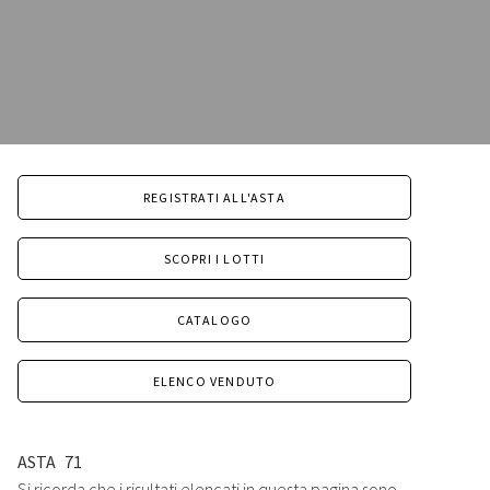
REGISTRATI ALL'ASTA
SCOPRI I LOTTI
CATALOGO
ELENCO VENDUTO
ASTA
71
Si ricorda che i risultati elencati in questa pagina sono