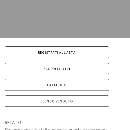
REGISTRATI ALL'ASTA
SCOPRI I LOTTI
CATALOGO
ELENCO VENDUTO
ASTA
71
Si ricorda che i risultati elencati in questa pagina sono