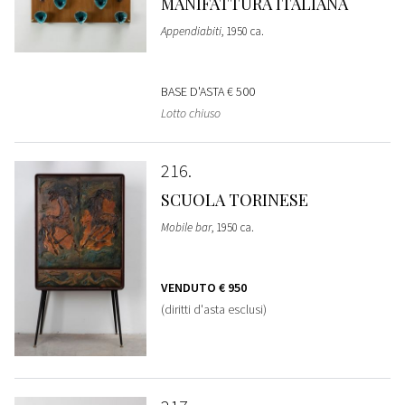
MANIFATTURA ITALIANA
Appendiabiti
, 1950 ca.
BASE D'ASTA
€ 500
Lotto chiuso
216
SCUOLA TORINESE
Mobile bar
, 1950 ca.
VENDUTO
€ 950
(diritti d'asta esclusi)