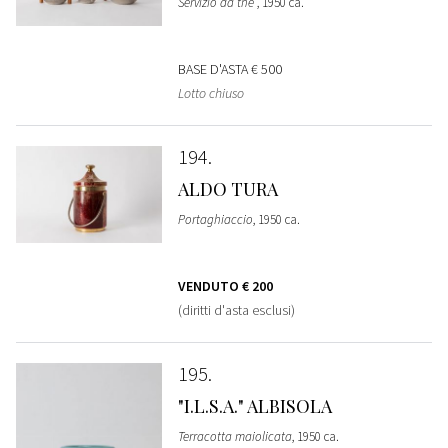
Servizio da the
, 1950 ca.
BASE D'ASTA
€ 500
Lotto chiuso
194
ALDO TURA
Portaghiaccio
, 1950 ca.
VENDUTO
€ 200
(diritti d'asta esclusi)
195
"I.L.S.A." ALBISOLA
Terracotta maiolicata
, 1950 ca.