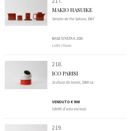
217
MAKIO HASUIKE
Servizio da the Sakura
, 1967
BASE D'ASTA
€ 200
Lotto chiuso
218
ICO PARISI
Scultura da tavolo
, 1960 ca.
VENDUTO
€ 900
(diritti d'asta esclusi)
219