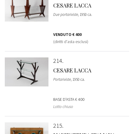
CESARE LACCA
Due portariviste
, 1950 ca.
VENDUTO
€ 400
(diritti d'asta esclusi)
214
CESARE LACCA
Portariviste
, 1950 ca.
BASE D'ASTA
€ 400
Lotto chiuso
215