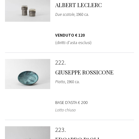
ALBERT LECLERC
Due scatole
, 1960 ca.
VENDUTO
€ 120
(diritti d'asta esclusi)
222
GIUSEPPE ROSSICONE
Piatto
, 1960 ca.
BASE D'ASTA
€ 200
Lotto chiuso
223