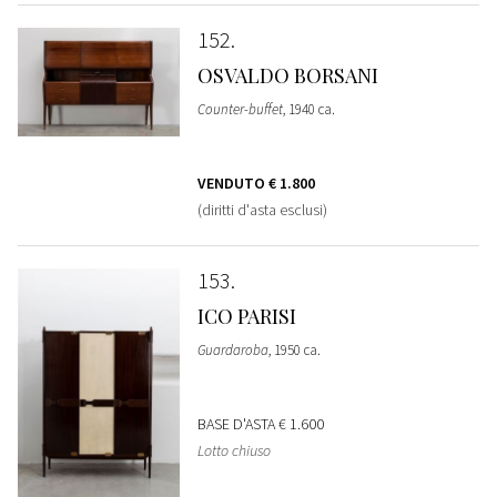
152
OSVALDO BORSANI
Counter-buffet
, 1940 ca.
VENDUTO
€ 1.800
(diritti d'asta esclusi)
153
ICO PARISI
Guardaroba
, 1950 ca.
BASE D'ASTA
€ 1.600
Lotto chiuso