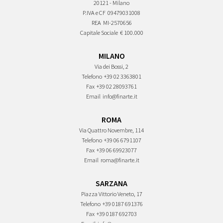
20121 - Milano
P.IVA e CF
09479031008
REA
MI-2570656
Capitale Sociale
€ 100.000
MILANO
Via dei Bossi, 2
Telefono
+39 02 3363801
Fax
+39 02 28093761
Email
info@finarte.it
ROMA
Via Quattro Novembre, 114
Telefono
+39 06 6791107
Fax
+39 06 69923077
Email
roma@finarte.it
SARZANA
Piazza Vittorio Veneto, 17
Telefono
+39 0187 691376
Fax
+39 0187 692703