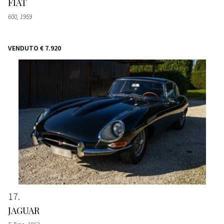
FIAT
600
, 1959
VENDUTO
€ 7.920
17
JAGUAR