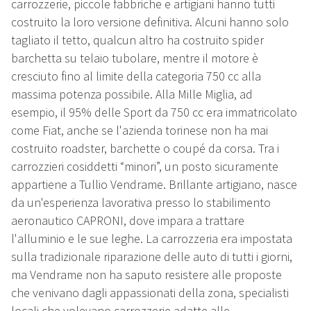
carrozzerie, piccole fabbriche e artigiani hanno tutti
costruito la loro versione definitiva. Alcuni hanno solo
tagliato il tetto, qualcun altro ha costruito spider
barchetta su telaio tubolare, mentre il motore è
cresciuto fino al limite della categoria 750 cc alla
massima potenza possibile. Alla Mille Miglia, ad
esempio, il 95% delle Sport da 750 cc era immatricolato
come Fiat, anche se l'azienda torinese non ha mai
costruito roadster, barchette o coupé da corsa. Tra i
carrozzieri cosiddetti “minori”, un posto sicuramente
appartiene a Tullio Vendrame. Brillante artigiano, nasce
da un'esperienza lavorativa presso lo stabilimento
aeronautico CAPRONI, dove impara a trattare
l'alluminio e le sue leghe. La carrozzeria era impostata
sulla tradizionale riparazione delle auto di tutti i giorni,
ma Vendrame non ha saputo resistere alle proposte
che venivano dagli appassionati della zona, specialisti
locali che volevano carrozzerie adatte alle