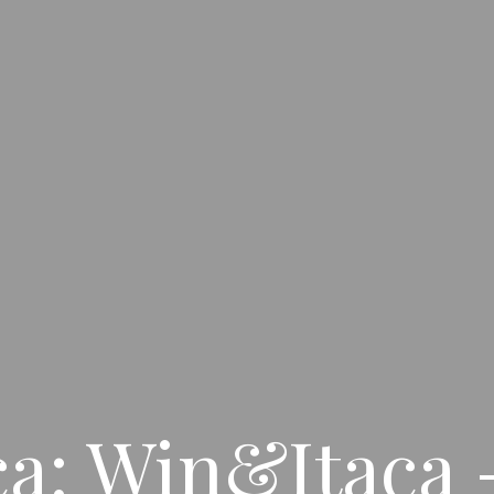
a: Win&Itaca -