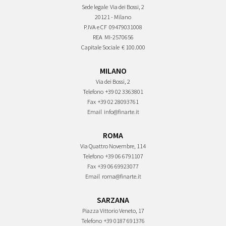
Sede legale
Via dei Bossi, 2
20121 - Milano
P.IVA e CF
09479031008
REA
MI-2570656
Capitale Sociale
€ 100.000
MILANO
Via dei Bossi, 2
Telefono
+39 02 3363801
Fax
+39 02 28093761
Email
info@finarte.it
ROMA
Via Quattro Novembre, 114
Telefono
+39 06 6791107
Fax
+39 06 69923077
Email
roma@finarte.it
SARZANA
Piazza Vittorio Veneto, 17
Telefono
+39 0187 691376