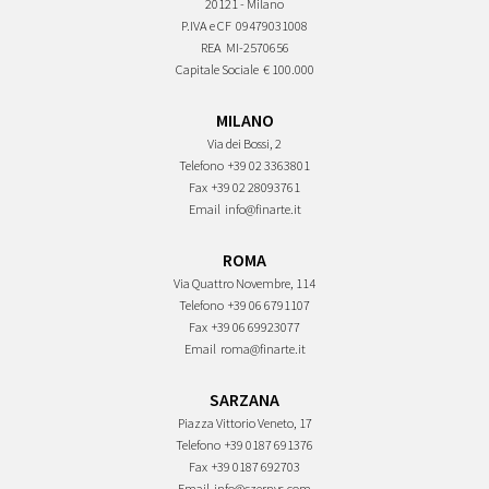
20121 - Milano
P.IVA e CF
09479031008
REA
MI-2570656
Capitale Sociale
€ 100.000
MILANO
Via dei Bossi, 2
Telefono
+39 02 3363801
Fax
+39 02 28093761
Email
info@finarte.it
ROMA
Via Quattro Novembre, 114
Telefono
+39 06 6791107
Fax
+39 06 69923077
Email
roma@finarte.it
SARZANA
Piazza Vittorio Veneto, 17
Telefono
+39 0187 691376
Fax
+39 0187 692703
Email
info@czernys.com