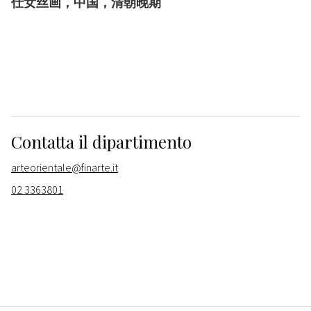
仕女丝画，中国，清朝晚期
Contatta il dipartimento
arteorientale@finarte.it
02 3363801