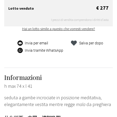
€ 277
Lotto venduto
I prezzi di vendita comprendono i diritti d'asta
Hai un lotto simile a questo che vorresti vendere?
Invia per email
Salva per dopo
Invia tramite WhatsApp
Informazioni
h max 74 x l 41
seduta a gambe incrociate in posizione meditativa,
elegantamente vestita mentre regge
mala
da preghiera