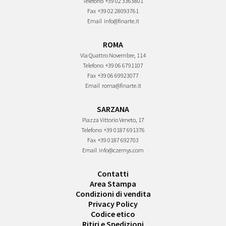
Telefono
+39 02 3363801
Fax
+39 02 28093761
Email
info@finarte.it
ROMA
Via Quattro Novembre, 114
Telefono
+39 06 6791107
Fax
+39 06 69923077
Email
roma@finarte.it
SARZANA
Piazza Vittorio Veneto, 17
Telefono
+39 0187 691376
Fax
+39 0187 692703
Email
info@czernys.com
Contatti
Area Stampa
Condizioni di vendita
Privacy Policy
Codice etico
Ritiri e Spedizioni