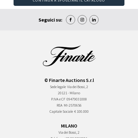
CONTINUA A SFOGLIARE IL CATALOGO
Seguici su:
© Finarte Auctions S.r.l
Sede legale
Via dei Bossi, 2
20121 - Milano
P.IVA e CF
09479031008
REA
MI-2570656
Capitale Sociale
€ 100.000
MILANO
Via dei Bossi, 2