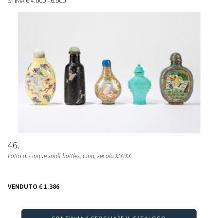
STIMA
€ 4.000 - 6.000
46
Lotto di cinque snuff bottles
, Cina, secolo XIX/XX
VENDUTO
€ 1.386