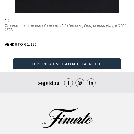
50
Tre conta-gocce in porcellana invetriata turchese
, Cina, periodo Kangxi (1661-
1722)
VENDUTO
€ 1.260
CONTINUA A SFOGLIARE IL CATALOGO
Seguici su: