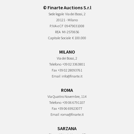
© Finarte Auctions S.r.l
Sede legale
Via dei Bossi, 2
20121 - Milano
P.IVA e CF
09479031008
REA
MI-2570656
Capitale Sociale
€ 100.000
MILANO
Via dei Bossi, 2
Telefono
+39 02 3363801
Fax
+39 02 28093761
Email
info@finarte.it
ROMA
Via Quattro Novembre, 114
Telefono
+39 06 6791107
Fax
+39 06 69923077
Email
roma@finarte.it
SARZANA