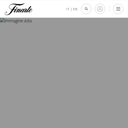
IT
|
EN