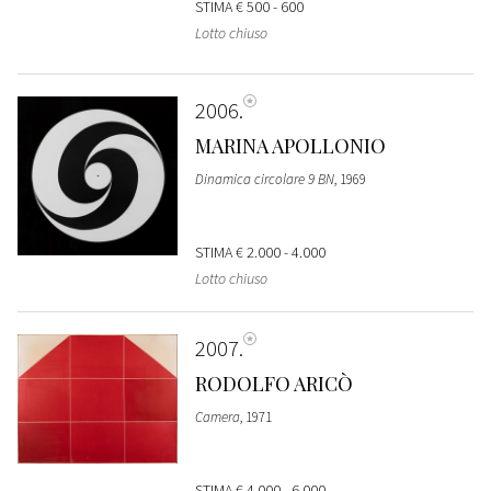
STIMA
€ 500 - 600
Lotto chiuso
2006
MARINA APOLLONIO
Dinamica circolare 9 BN
, 1969
STIMA
€ 2.000 - 4.000
Lotto chiuso
2007
RODOLFO ARICÒ
Camera
, 1971
STIMA
€ 4.000 - 6.000