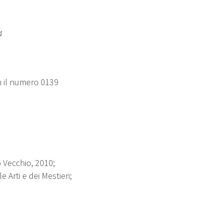
4
n il numero 0139
o Vecchio, 2010;
e Arti e dei Mestieri;