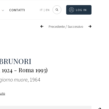
I
CONTATTI
IT
|
EN
LOG IN
/
Precedente
Successivo
 BRUNORI
 1924 - Roma 1993)
 giorno muore
, 1964
guito