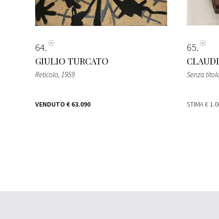
64
65
GIULIO TURCATO
CLAUDI
Reticolo
, 1959
Senza titol
VENDUTO
€ 63.090
STIMA
€ 1.0