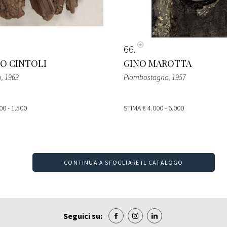
66
O CINTOLI
GINO MAROTTA
o
, 1963
Piombostagno
, 1957
00 - 1.500
STIMA
€ 4.000 - 6.000
CONTINUA A SFOGLIARE IL CATALOGO
Seguici su: