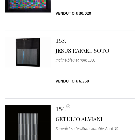
VENDUTO
€ 30.020
153
JESUS RAFAEL SOTO
Inclinè bleu et noir
, 1966
VENDUTO
€ 6.360
154
GETULIO ALVIANI
Superficie a tessitura vibratile
, Anni '70