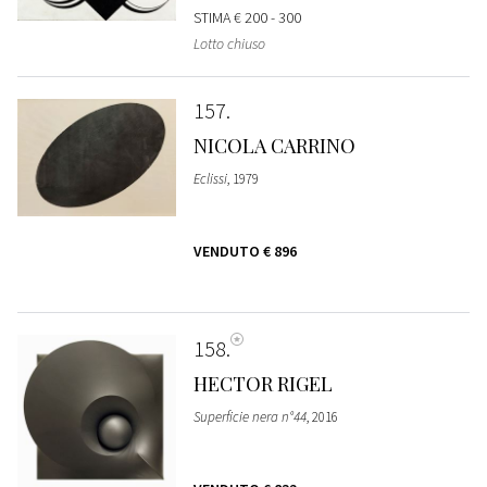
STIMA
€ 200 - 300
Lotto chiuso
157
NICOLA CARRINO
Eclissi
, 1979
VENDUTO
€ 896
158
HECTOR RIGEL
Superficie nera n°44
, 2016