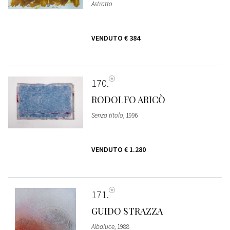
Astratto
VENDUTO
€ 384
170
RODOLFO ARICÒ
Senza titolo
, 1996
VENDUTO
€ 1.280
171
GUIDO STRAZZA
Albaluce
, 1988