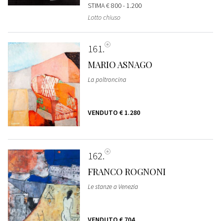
STIMA
€ 800 - 1.200
Lotto chiuso
161
MARIO ASNAGO
La poltroncina
VENDUTO
€ 1.280
162
FRANCO ROGNONI
Le stanze a Venezia
VENDUTO
€ 704