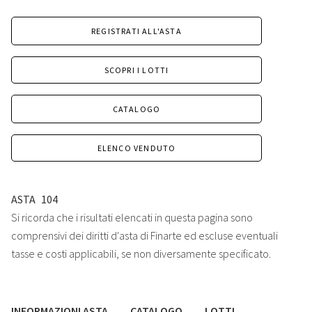
REGISTRATI ALL'ASTA
SCOPRI I LOTTI
CATALOGO
ELENCO VENDUTO
ASTA
104
Si ricorda che i risultati elencati in questa pagina sono
comprensivi dei diritti d'asta di Finarte ed escluse eventuali
tasse e costi applicabili, se non diversamente specificato.
INFORMAZIONI ASTA
CATALOGO
LOTTI