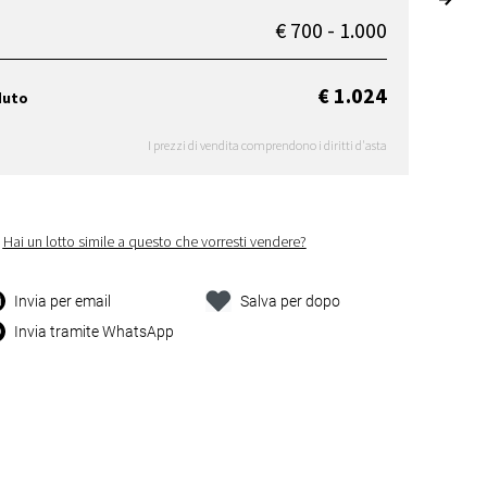
€ 700 - 1.000
€ 1.024
duto
I prezzi di vendita comprendono i diritti d'asta
Hai un lotto simile a questo che vorresti vendere?
Invia per email
Salva per dopo
Invia tramite WhatsApp