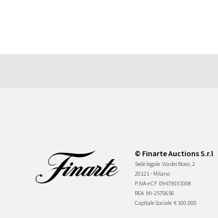
© Finarte Auctions S.r.l
Sede legale
Via dei Bossi, 2
20121 - Milano
P.IVA e CF
09479031008
REA
MI-2570656
Capitale Sociale
€ 100.000