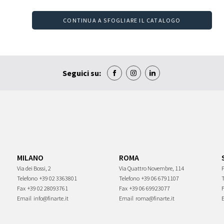
CONTINUA A SFOGLIARE IL CATALOGO
Seguici su:
MILANO
ROMA
Via dei Bossi, 2
Via Quattro Novembre, 114
P
Telefono
+39 02 3363801
Telefono
+39 06 6791107
Fax
+39 02 28093761
Fax
+39 06 69923077
Email
info@finarte.it
Email
roma@finarte.it