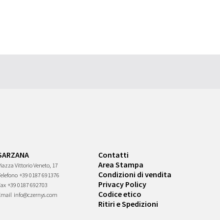
SARZANA
Contatti
Area Stampa
iazza Vittorio Veneto, 17
Condizioni di vendita
Telefono
+39 0187 691376
Privacy Policy
Fax
+39 0187 692703
Codice etico
Email
info@czernys.com
Ritiri e Spedizioni