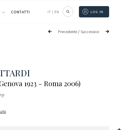
I
CONTATTI
IT
|
EN
LOG IN
/
Precedente
Successivo
TTARDI
 Genova 1923 - Roma 2006)
re
guito