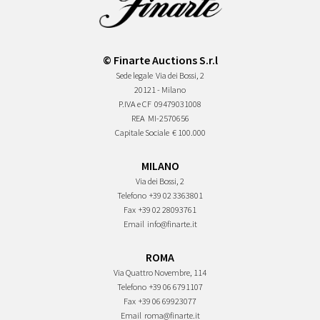
© Finarte Auctions S.r.l
Sede legale
Via dei Bossi, 2
20121 - Milano
P.IVA e CF
09479031008
REA
MI-2570656
Capitale Sociale
€ 100.000
MILANO
Via dei Bossi, 2
Telefono
+39 02 3363801
Fax
+39 02 28093761
Email
info@finarte.it
ROMA
Via Quattro Novembre, 114
Telefono
+39 06 6791107
Fax
+39 06 69923077
Email
roma@finarte.it