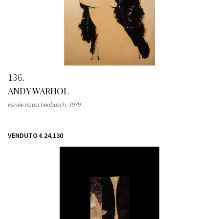
136
ANDY WARHOL
Renée Rauschenbusch
, 1979
VENDUTO
€ 24.130