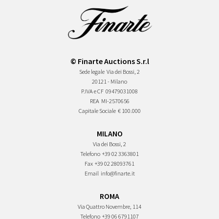
© Finarte Auctions S.r.l
Sede legale
Via dei Bossi, 2
20121 - Milano
P.IVA e CF
09479031008
REA
MI-2570656
Capitale Sociale
€ 100.000
MILANO
Via dei Bossi, 2
Telefono
+39 02 3363801
Fax
+39 02 28093761
Email
info@finarte.it
ROMA
Via Quattro Novembre, 114
Telefono
+39 06 6791107