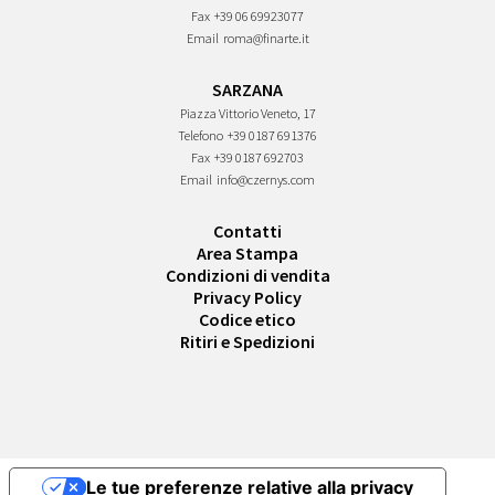
Fax
+39 06 69923077
Email
roma@finarte.it
SARZANA
Piazza Vittorio Veneto, 17
Telefono
+39 0187 691376
Fax
+39 0187 692703
Email
info@czernys.com
Contatti
Area Stampa
Condizioni di vendita
Privacy Policy
Codice etico
Ritiri e Spedizioni
Le tue preferenze relative alla privacy