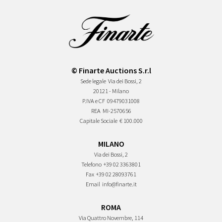
© Finarte Auctions S.r.l
Sede legale
Via dei Bossi, 2
20121 - Milano
P.IVA e CF
09479031008
REA
MI-2570656
Capitale Sociale
€ 100.000
MILANO
Via dei Bossi, 2
Telefono
+39 02 3363801
Fax
+39 02 28093761
Email
info@finarte.it
ROMA
Via Quattro Novembre, 114