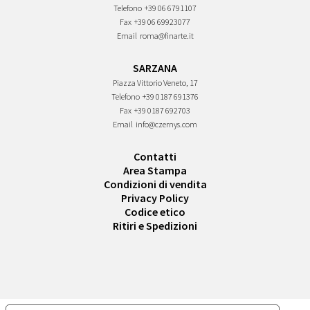
Telefono
+39 06 6791107
Fax
+39 06 69923077
Email
roma@finarte.it
SARZANA
Piazza Vittorio Veneto, 17
Telefono
+39 0187 691376
Fax
+39 0187 692703
Email
info@czernys.com
Contatti
Area Stampa
Condizioni di vendita
Privacy Policy
Codice etico
Ritiri e Spedizioni