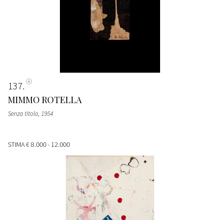
137
MIMMO ROTELLA
Senza titolo
, 1954
STIMA
€ 8.000 - 12.000