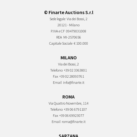
© Finarte Auctions S.r.l
Sede legale
Via dei Bossi, 2
20121 - Milano
P.IVA e CF
09479031008
REA
MI-2570656
Capitale Sociale
€ 100.000
MILANO
Via dei Bossi, 2
Telefono
+39 02 3363801
Fax
+39 02 28093761
Email
info@finarte.it
ROMA
Via Quattro Novembre, 114
Telefono
+39 06 6791107
Fax
+39 06 69923077
Email
roma@finarte.it
SARZANA