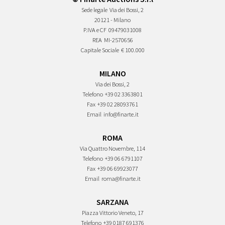
Sede legale
Via dei Bossi, 2
20121 - Milano
P.IVA e CF
09479031008
REA
MI-2570656
Capitale Sociale
€ 100.000
MILANO
Via dei Bossi, 2
Telefono
+39 02 3363801
Fax
+39 02 28093761
Email
info@finarte.it
ROMA
Via Quattro Novembre, 114
Telefono
+39 06 6791107
Fax
+39 06 69923077
Email
roma@finarte.it
SARZANA
Piazza Vittorio Veneto, 17
Telefono
+39 0187 691376