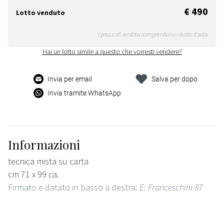
€ 490
Lotto venduto
I prezzi di vendita comprendono i diritti d'asta
Hai un lotto simile a questo che vorresti vendere?
Invia per email
Salva per dopo
Invia tramite WhatsApp
Informazioni
tecnica mista su carta
cm 71 x 99 ca.
Firmato e datato in basso a destra:
E. Franceschini 87